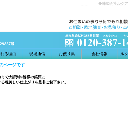
◆株式会社ルクア
ばれる理由
現場通信
お便り集
会社情報
ルク
判のページです
コミで大評判✨皆様の笑顔に
する程美しい仕上がりを是非ご覧下さい。