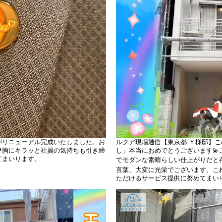
がリニューアル完成いたしました。お
ルクア現場通信【東京都 Ｙ様邸】
胸にキラッと社員の気持ちも引き締
し」本当におめでとうございます
てまいります。
でモダンな素晴らしい仕上がりだと存
言葉、大変に光栄でございます。こ
ただけるサービス提供に努めてまい