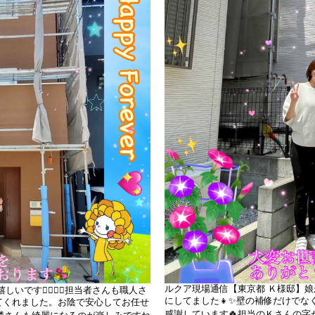
ルクア現場通信【東京都 Ｋ様邸】
です👩‍❤️‍👨✨担当者さんも職人さ
にしてました👧✨壁の補修だけで
てくれました。お陰で安心してお任せ
感謝しています🍀担当のＫさんの字