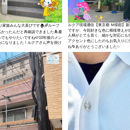
ルクア現場通信【東京都 Ｍ様邸】
家族みんな大喜びです🏠🌈ルーフ
ですが、今回好きな色に模様替えが出来て
かったんだと再確認できました🏝️夏
人柄がとても良く、細かな対応にも
でもやりたいですね🍉10年後のメン
アクセント色にしたのもお気入りにな
会になりました！ルクアさん声を掛け
ね🌀ありがとうございました✨