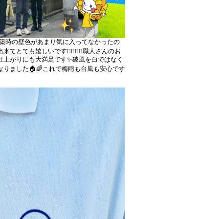
新築時の壁色があまり気に入ってなかったの
とても嬉しいです👩‍❤️‍👨✨職人さんのお
仕上がりにも大満足です✨破風を白ではなく
りました🏠🌈これで梅雨も台風も安心です