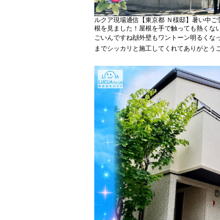
ルクア現場通信【東京都 Ｎ様邸】暑い中ご
根を見ました！屋根を手で触っても熱くな
ごいんですね🙌外壁もワントーン明るくなっ
までシッカリと施工してくれてありがとうご