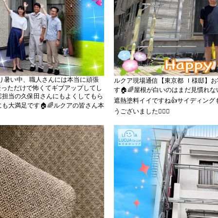
り暑い中、職人さんには本当に頑張
ルクア現場通信【東京都 Ｉ様邸】お客様
登っただけで怖くてギブアップしてし
す🏠🌈屋根が白いのはまだ見慣れ
👏担当の久保田さんにもよくしてもら
遮熱塗料イイですね👍サイディン
も大満足です🏠🌈ルクアの皆さん本
うございました👩‍❤️‍👨