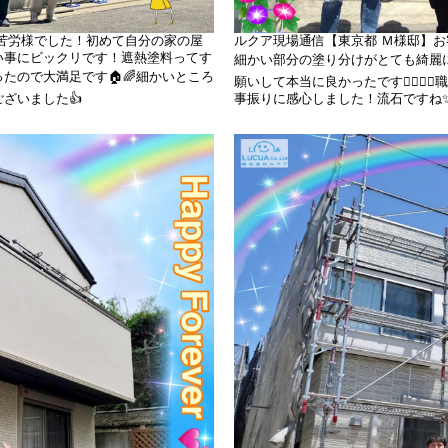
苦労様でした！初めて自分の家の屋
ルクア現場通信【東京都 Ｍ様邸】
い事にビックリです！遮熱塗料ってす
細かい部分の塗り分けがとても綺麗に
たので大満足です🏠🌈細かいところ
願いして本当に良かったです👩‍❤️‍
ざいました👍
事振りに感心しました！流石ですね✨