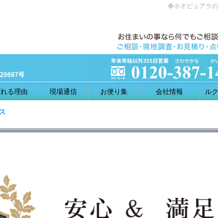
◆ネオピュアラの
ばれる理由
現場通信
お便り集
会社情報
ルク
ス